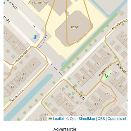
Leaflet
|
©
OpenStreetMap
|
CBS
|
OpenInfo.nl
Advertentie: