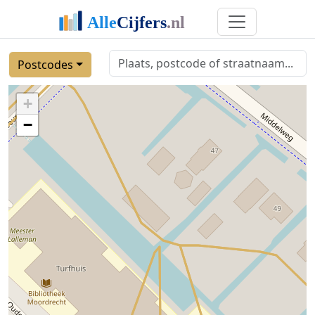
Postcodes
+
−