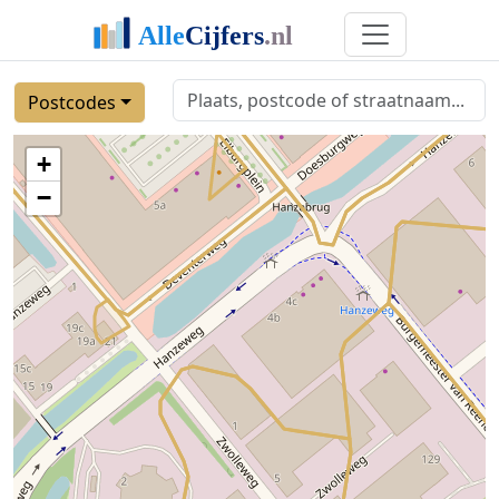
Postcodes
+
−