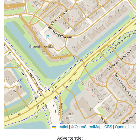
Leaflet
|
©
OpenStreetMap
|
CBS
|
OpenInfo.nl
Advertentie: