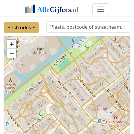
Postcodes
+
−