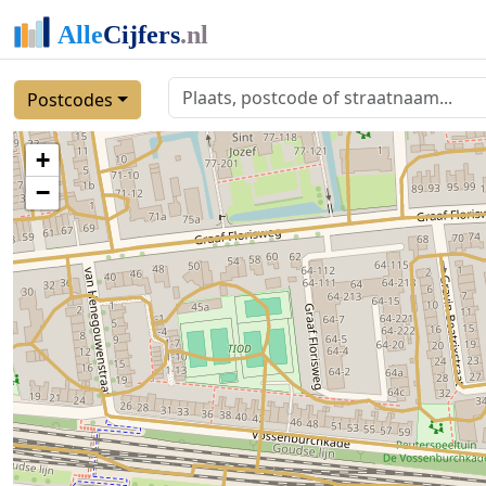
Postcodes
+
−