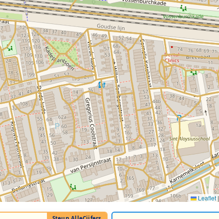
Leaflet
|