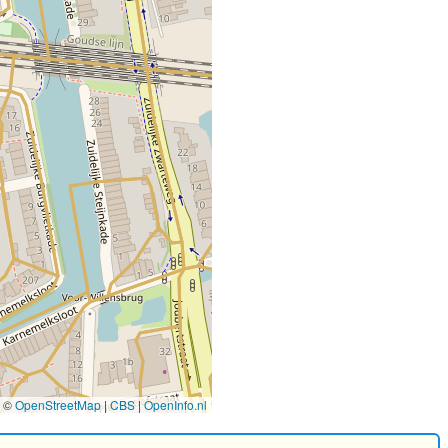
©
OpenStreetMap
|
CBS
|
OpenInfo.nl