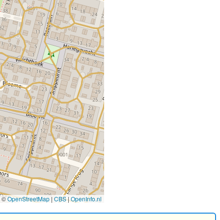
©
OpenStreetMap
|
CBS
|
OpenInfo.nl