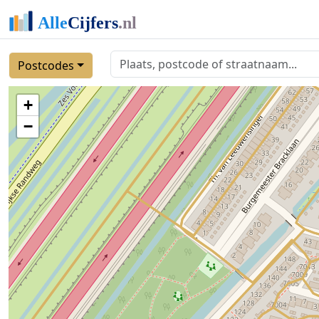
Postcodes
+
−