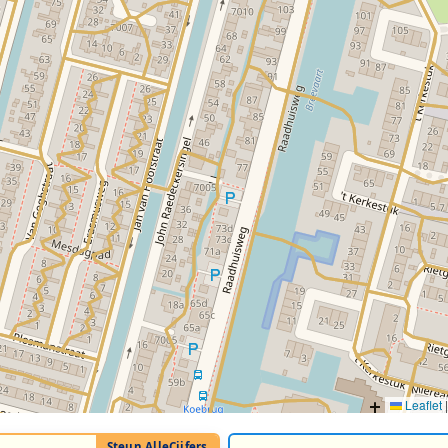
Leaflet
|