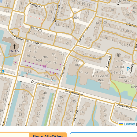
Leaflet
|