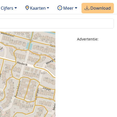
Cijfers
Kaarten
Meer
Download
Advertentie: