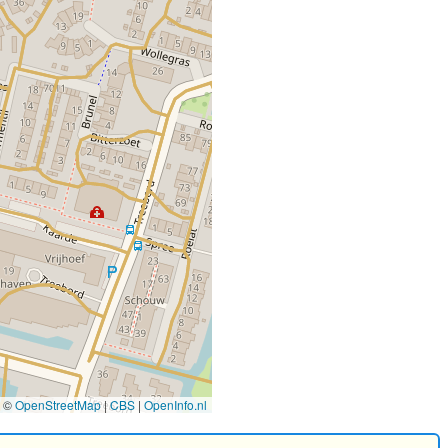
©
OpenStreetMap
|
CBS
|
OpenInfo.nl