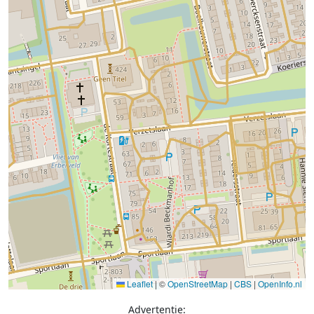
Leaflet
|
©
OpenStreetMap
|
CBS
|
OpenInfo.nl
Advertentie: