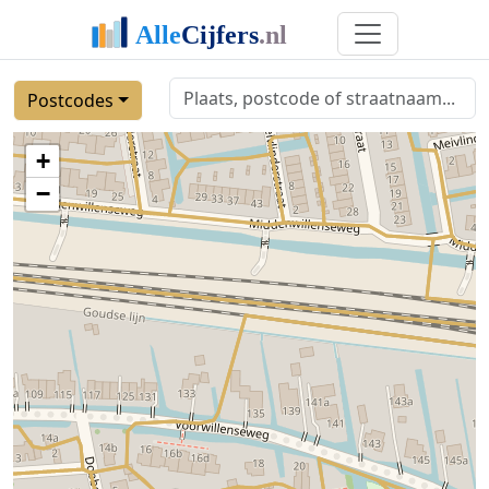
Postcodes
+
−