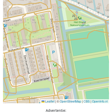
Leaflet
|
©
OpenStreetMap
|
CBS
|
OpenInfo.nl
Advertentie: