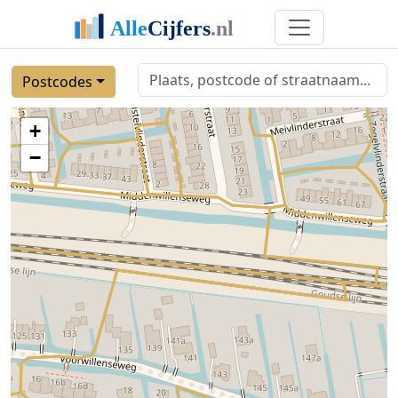
Postcodes
+
−