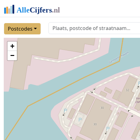
Postcodes
+
−