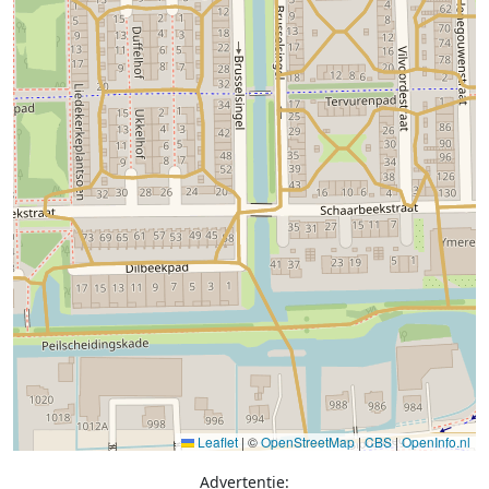
Leaflet
|
©
OpenStreetMap
|
CBS
|
OpenInfo.nl
Advertentie: