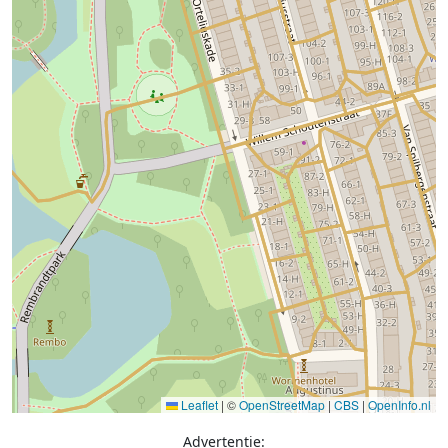
Leaflet
|
©
OpenStreetMap
|
CBS
|
OpenInfo.nl
Advertentie: