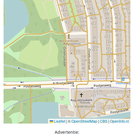
Leaflet
|
©
OpenStreetMap
|
CBS
|
OpenInfo.nl
Advertentie: