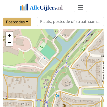
Postcodes
+
−