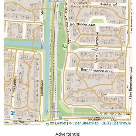
Leaflet
|
©
OpenStreetMap
|
CBS
|
OpenInfo.nl
Advertentie: