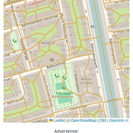
Leaflet
|
©
OpenStreetMap
|
CBS
|
OpenInfo.nl
Advertentie: