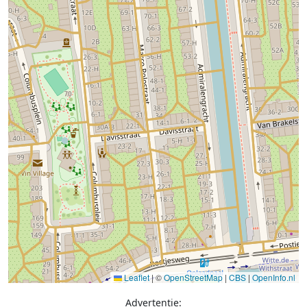
Leaflet
|
©
OpenStreetMap
|
CBS
|
OpenInfo.nl
Advertentie: