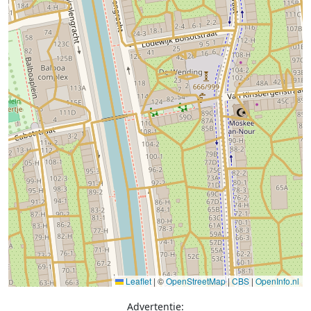
Leaflet
|
©
OpenStreetMap
|
CBS
|
OpenInfo.nl
Advertentie: