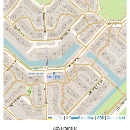
Leaflet
|
©
OpenStreetMap
|
CBS
|
OpenInfo.nl
Advertentie: