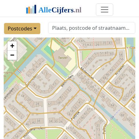
Postcodes
+
−