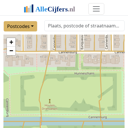
Postcodes
+
−