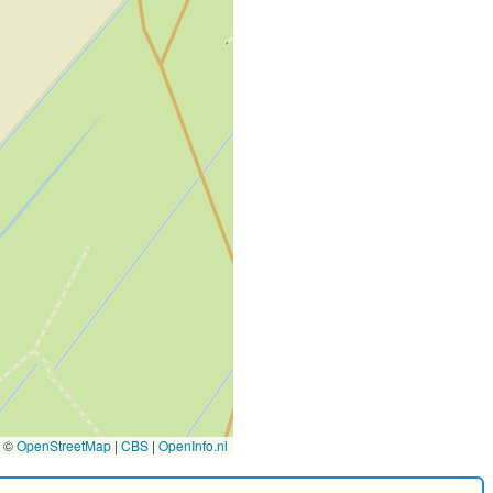
©
OpenStreetMap
|
CBS
|
OpenInfo.nl