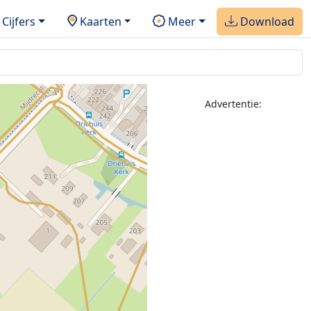
Cijfers
Kaarten
Meer
Download
Advertentie: