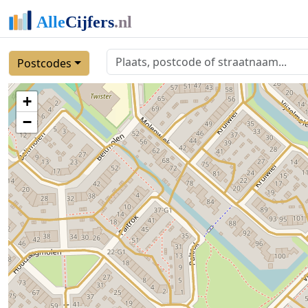
Postcodes
+
−