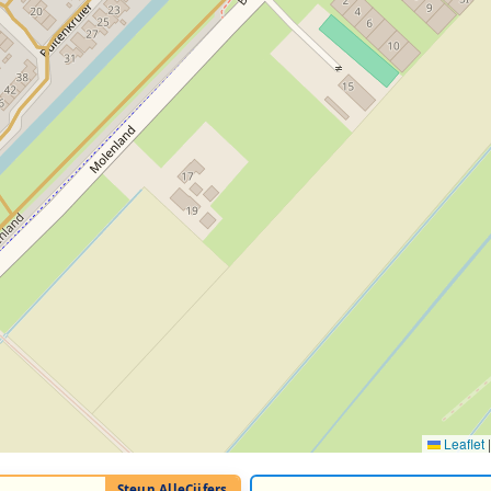
Leaflet
|