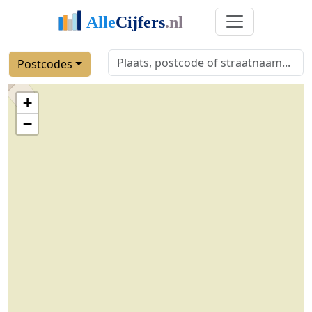
Postcodes
+
−