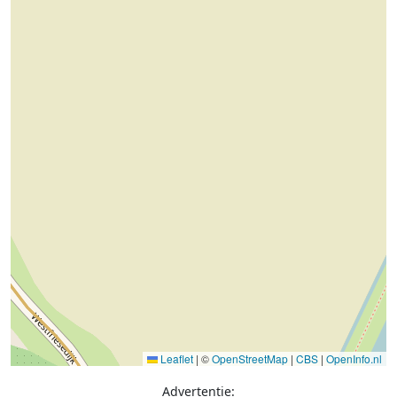
Leaflet
|
©
OpenStreetMap
|
CBS
|
OpenInfo.nl
Advertentie: