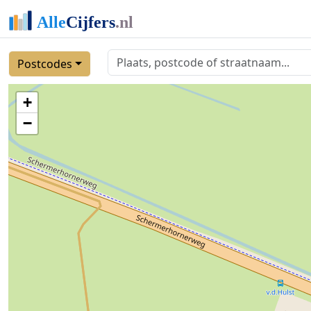
Postcodes
+
−