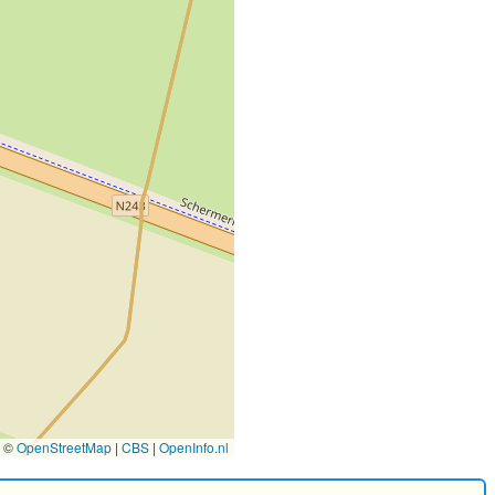
©
OpenStreetMap
|
CBS
|
OpenInfo.nl