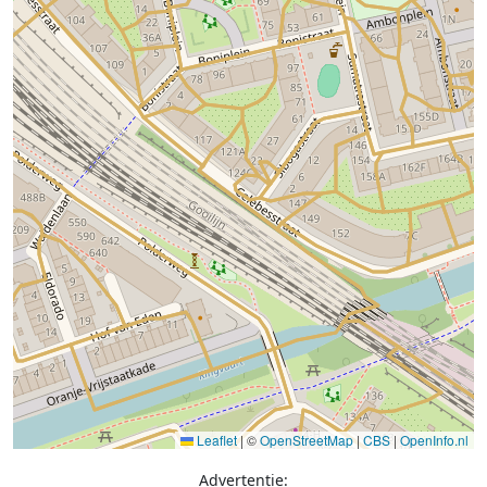
Leaflet
|
©
OpenStreetMap
|
CBS
|
OpenInfo.nl
Advertentie: