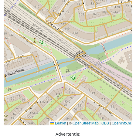
Leaflet
|
©
OpenStreetMap
|
CBS
|
OpenInfo.nl
Advertentie: