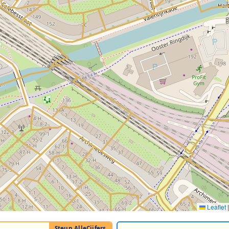
Leaflet
|