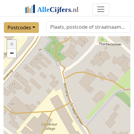
Postcodes
+
−