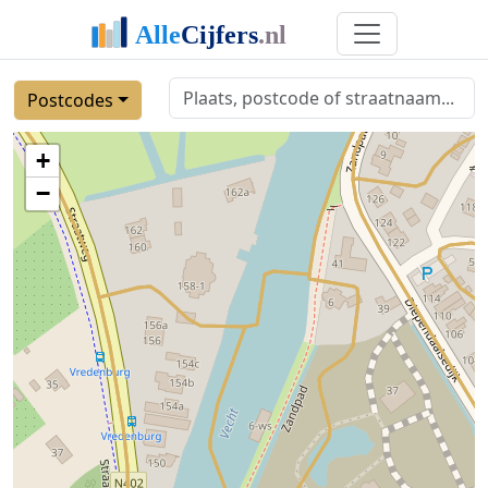
Postcodes
+
−