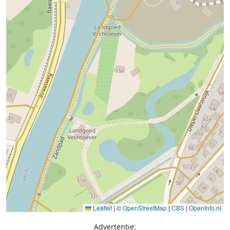
Leaflet
|
©
OpenStreetMap
|
CBS
|
OpenInfo.nl
Advertentie: