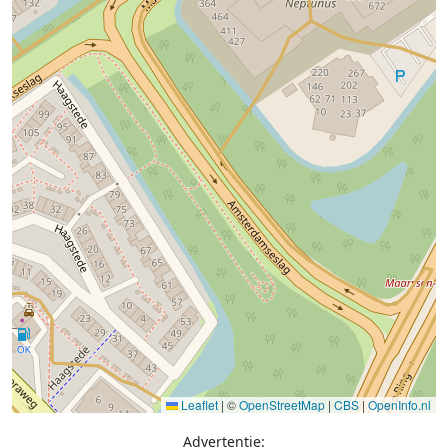
Leaflet
|
©
OpenStreetMap
|
CBS
|
OpenInfo.nl
Advertentie: