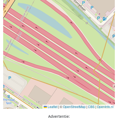
Leaflet
|
©
OpenStreetMap
|
CBS
|
OpenInfo.nl
Advertentie: