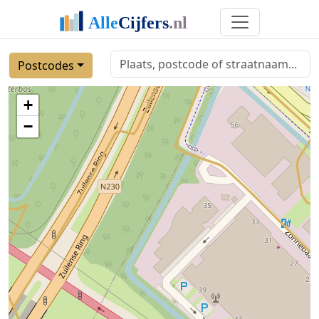
Postcodes
+
−