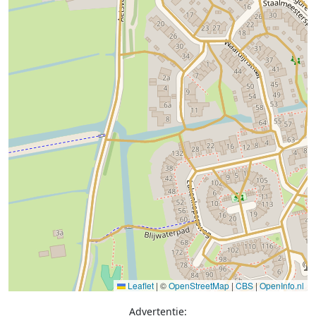
Leaflet
|
©
OpenStreetMap
|
CBS
|
OpenInfo.nl
Advertentie: