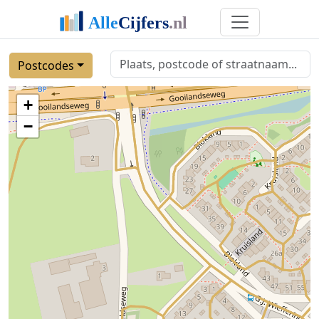
Postcodes
+
−