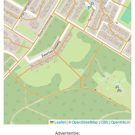
Leaflet
|
©
OpenStreetMap
|
CBS
|
OpenInfo.nl
Advertentie: