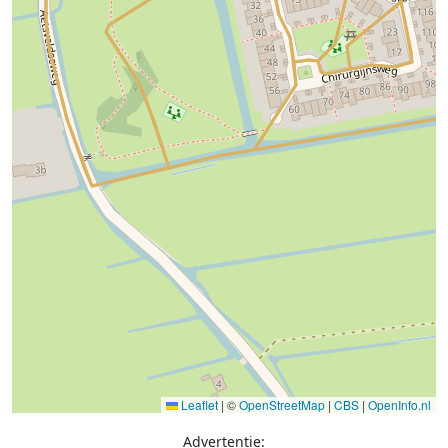
Leaflet
|
©
OpenStreetMap
|
CBS
|
OpenInfo.nl
Advertentie: