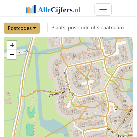
Postcodes
+
−