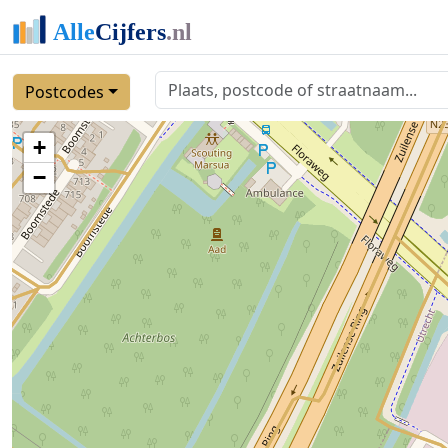
Postcodes
+
−