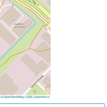
©
OpenStreetMap
|
CBS
|
OpenInfo.nl