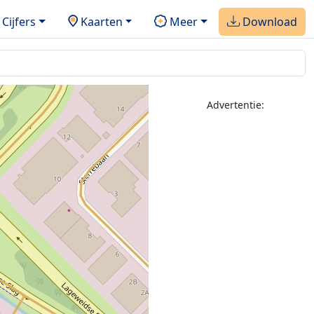
Cijfers
Kaarten
Meer
Download
Advertentie: