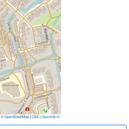
©
OpenStreetMap
|
CBS
|
OpenInfo.nl