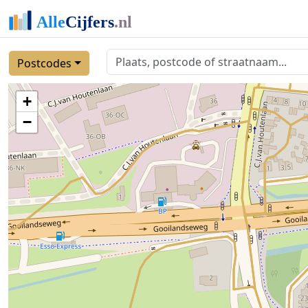
Postcodes
+
−