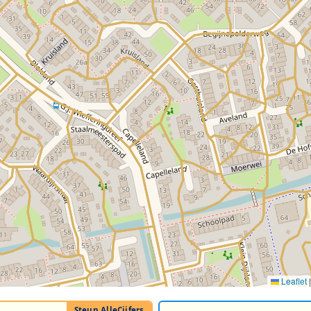
Leaflet
|