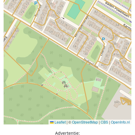
Leaflet
|
©
OpenStreetMap
|
CBS
|
OpenInfo.nl
Advertentie: