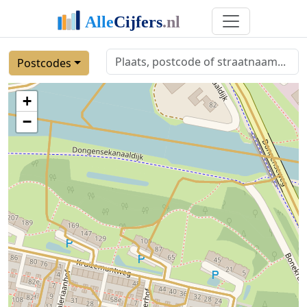
Postcodes
+
−