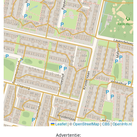
Leaflet
|
©
OpenStreetMap
|
CBS
|
OpenInfo.nl
Advertentie: