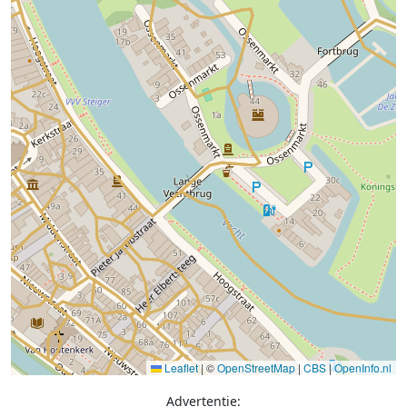
Leaflet
|
©
OpenStreetMap
|
CBS
|
OpenInfo.nl
Advertentie: