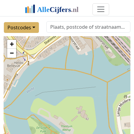
Postcodes
+
−