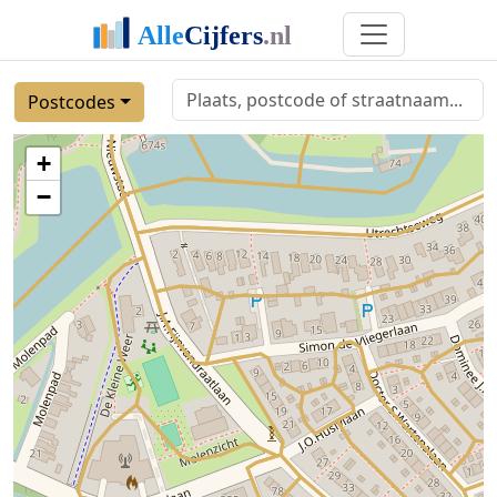
Postcodes
+
−