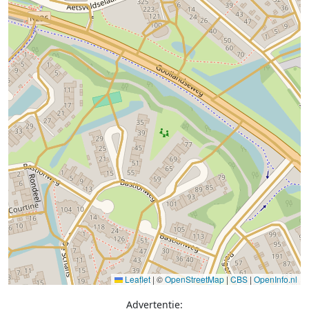
Leaflet
|
©
OpenStreetMap
|
CBS
|
OpenInfo.nl
Advertentie: