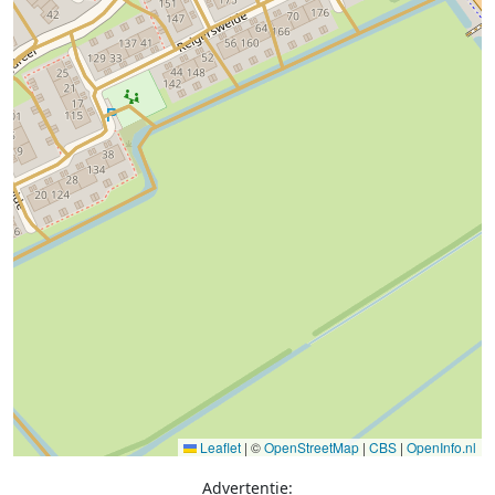
Leaflet
|
©
OpenStreetMap
|
CBS
|
OpenInfo.nl
Advertentie: