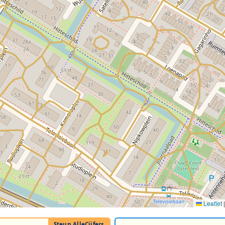
Leaflet
|