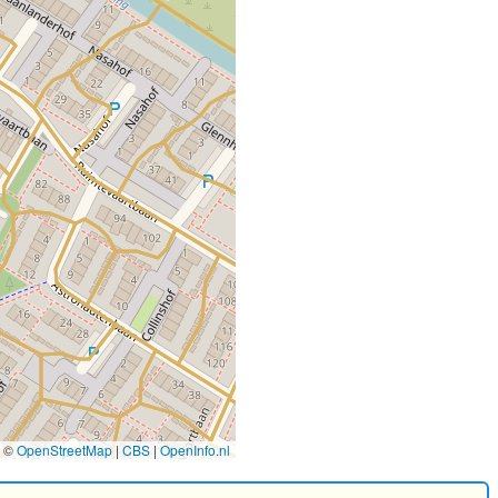
©
OpenStreetMap
|
CBS
|
OpenInfo.nl