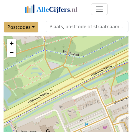
Postcodes
+
−