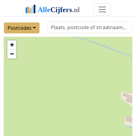
Postcodes
+
−