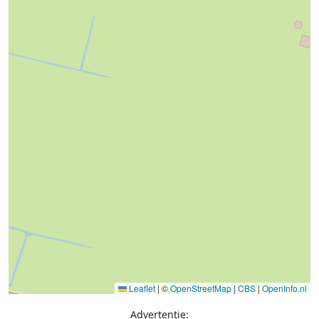
Leaflet
|
©
OpenStreetMap
|
CBS
|
OpenInfo.nl
Advertentie: