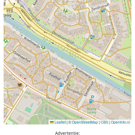
Leaflet
|
©
OpenStreetMap
|
CBS
|
OpenInfo.nl
Advertentie: