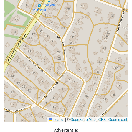
Leaflet
|
©
OpenStreetMap
|
CBS
|
OpenInfo.nl
Advertentie: