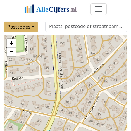
Postcodes
+
−