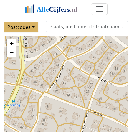
Postcodes
+
−