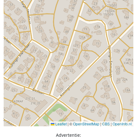
Leaflet
|
©
OpenStreetMap
|
CBS
|
OpenInfo.nl
Advertentie: