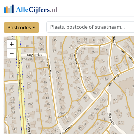
Postcodes
+
−