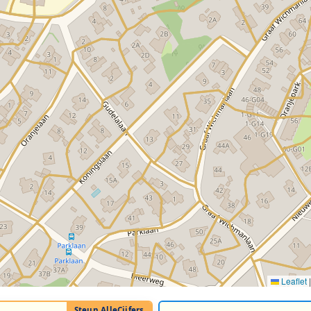
Leaflet
|