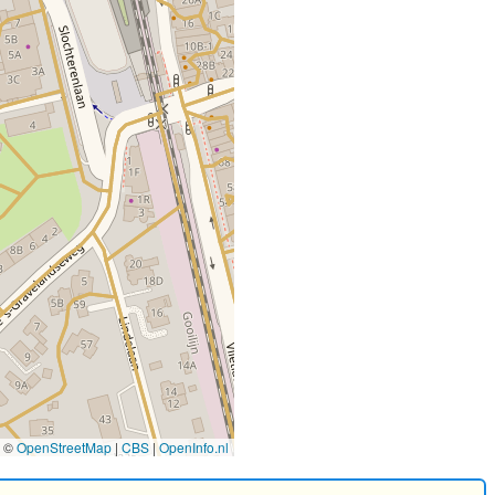
©
OpenStreetMap
|
CBS
|
OpenInfo.nl