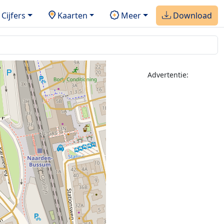
Cijfers
Kaarten
Meer
Download
Advertentie: