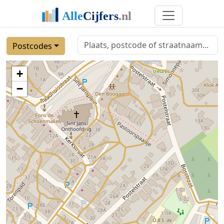
Postcodes
+
−