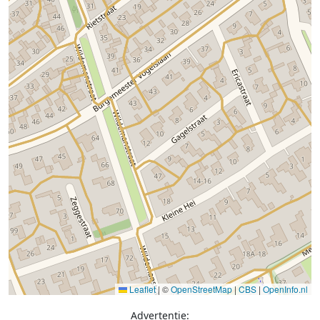
Leaflet
|
©
OpenStreetMap
|
CBS
|
OpenInfo.nl
Advertentie: