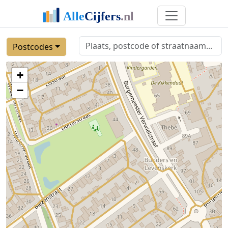
Postcodes
+
−