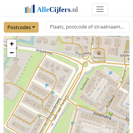
Postcodes
+
−