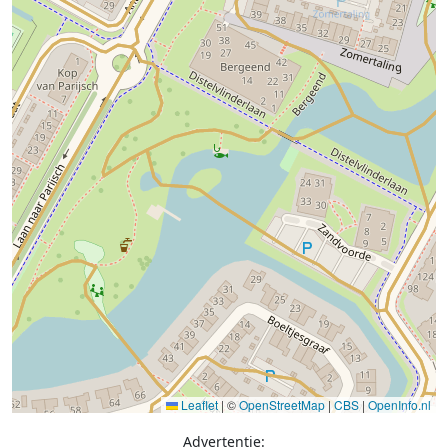
Leaflet
|
©
OpenStreetMap
|
CBS
|
OpenInfo.nl
Advertentie: