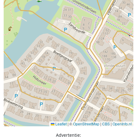
Leaflet
|
©
OpenStreetMap
|
CBS
|
OpenInfo.nl
Advertentie: